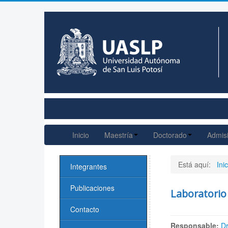
Inicio
Maestría
Doctorado
Admis
Está aquí:
Inic
Integrantes
Publicaciones
Laboratorio
Contacto
Responsable:
Dr