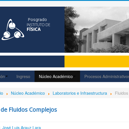
ión
Ingreso
Núcleo Académico
Procesos Administrativo
io
Núcleo Académico
Laboratorios e Infraestructura
Fluidos
 de Fluidos Complejos
. José Luis Arauz Lara