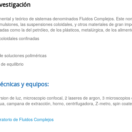
vestigación
mental y teórico de sistemas denominados Fluidos Complejos. Este no
emulsiones, las suspensiones coloidales, y otros materiales de gran i
iadas como la del petróleo, de los plásticos, metalúrgica, de los alimen
oloidales confinadas
de soluciones poliméricas
de equilibrio
técnicas y equipos:
sion de luz, microscopio confocal, 2 laseres de argon, 3 microscopios ó
gua, campana de extracción, horno, centrifugadora, Z-metro, spin coate
ratorio de Fluidos Complejos