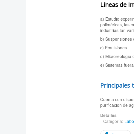
Líneas de In
a) Estudio experi
poliméricas, las 
industrias tan var
b) Suspensiones c
c) Emulsiones
d) Microreología 
e) Sistemas fuera 
Principales 
Cuenta con disper
purificacion de a
Detalles
Categoría:
Labo