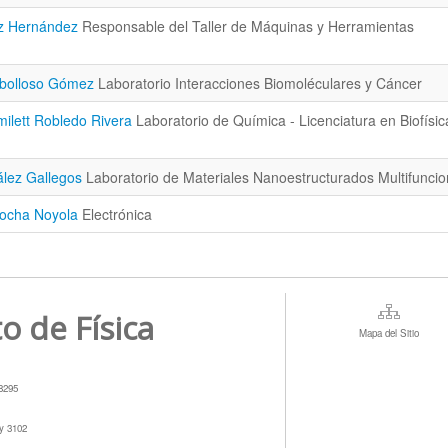
ez Hernández
Responsable del Taller de Máquinas y Herramientas
ebolloso Gómez
Laboratorio Interacciones Biomoléculares y Cáncer
milett Robledo Rivera
Laboratorio de Química - Licenciatura en Biofísic
ález Gallegos
Laboratorio de Materiales Nanoestructurados Multifuncio
Rocha Noyola
Electrónica
to de Física
Mapa del Sitio
78295
 y 3102