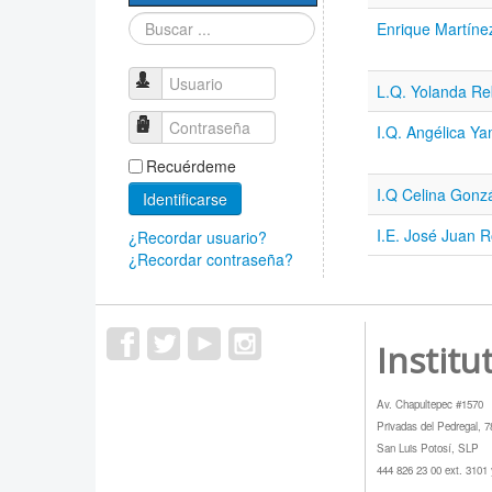
Sociedad Mexicana
Buscar...
de Física
Enrique Martín
PROMEP
Usuario
L.Q. Yolanda R
Contraseña
I.Q. Angélica Ya
Recuérdeme
I.Q Celina Gonz
Identificarse
I.E. José Juan 
¿Recordar usuario?
¿Recordar contraseña?
Institu
Av. Chapultepec #1570
Privadas del Pedregal, 
San Luis Potosí, SLP
444 826 23 00 ext. 3101