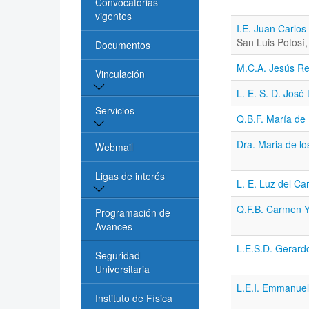
Convocatorias
vigentes
I.E. Juan Carlo
San Luis Potosí,
Documentos
M.C.A. Jesús Re
Vinculación
L. E. S. D. José
Vinculación y
Servicios
Q.B.F. María d
Servicios
Dra. Maria de l
Biblioteca
Webmail
Oficina de Vinculación
UASLP
Cómputo
Ligas de interés
L. E. Luz del 
Videoconferencias
Q.F.B. Carmen Y
Página de la UASLP
Programación de
Avances
Investigación y
L.E.S.D. Gerard
Posgrado UASLP
Seguridad
Universitaria
CONACYT
L.E.I. Emmanuel
Instituto de Física