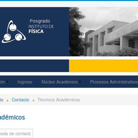
ión
Ingreso
Núcleo Académico
Procesos Administrativo
io
Contacto
Técnicos Académicos
adémicos
o 'Filtrar'