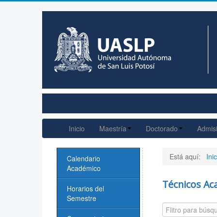
Inicio
Maestría
Doctorado
Admis
Está aquí:
Inic
Calendario
Académico
Técnicos Ac
Horarios del
Semestre
Camp
Despublicado