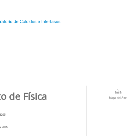
atorio de Coloides e Interfases
to de Física
Mapa del Sitio
78295
 y 3102