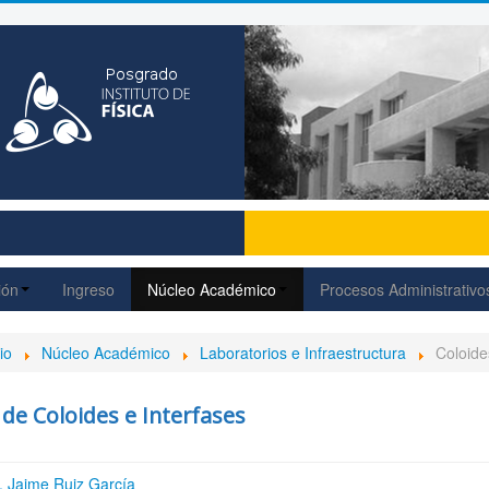
ión
Ingreso
Núcleo Académico
Procesos Administrativo
io
Núcleo Académico
Laboratorios e Infraestructura
Coloide
de Coloides e Interfases
. Jaime Ruiz García