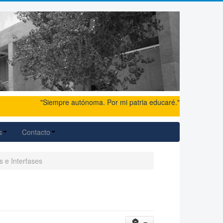
"Siempre autónoma. Por mi patria educaré."
s
Contacto
s e Interfases