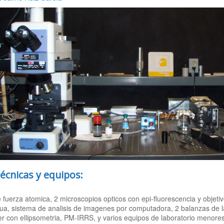
técnicas y equipos:
fuerza atomica, 2 microscopios opticos con epi-fluorescencia y objetivo
gua, sistema de analisis de imagenes por computadora, 2 balanzas de l
r con ellipsometria, PM-IRRS, y varios equipos de laboratorio menores