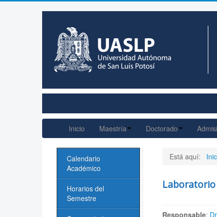
Inicio
Maestría
Doctorado
Admis
Está aquí:
Inic
Calendario
Académico
Laboratorio 
Horarios del
Semestre
Responsable
:
Dr