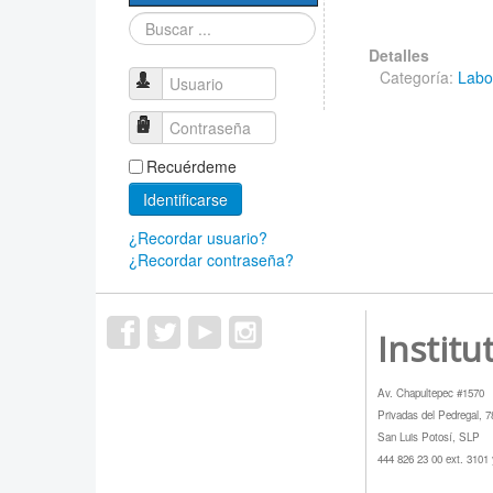
Sociedad Mexicana
Buscar...
de Física
Detalles
PROMEP
Categoría:
Labor
Usuario
Contraseña
Recuérdeme
Identificarse
¿Recordar usuario?
¿Recordar contraseña?
Institu
Av. Chapultepec #1570
Privadas del Pedregal, 
San Luis Potosí, SLP
444 826 23 00 ext. 3101