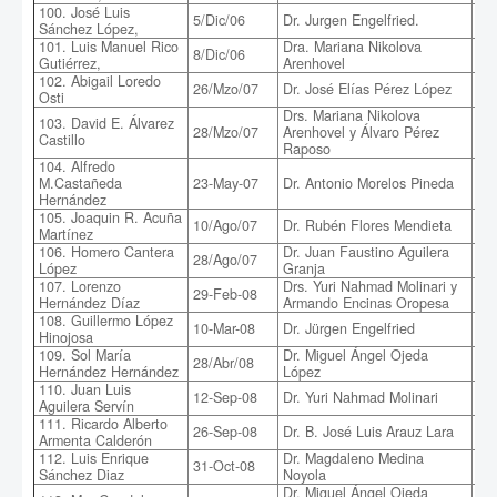
100. José Luis
Po
5/Dic/06
Dr. Jurgen Engelfried.
Sánchez López,
Nu
101. Luis Manuel Rico
Dra. Mariana Nikolova
Aco
8/Dic/06
Gutiérrez,
Arenhovel
El
102. Abigail Loredo
For
26/Mzo/07
Dr. José Elías Pérez López
Osti
Sus
Drs. Mariana Nikolova
103. David E. Álvarez
Exa
28/Mzo/07
Arenhovel y Álvaro Pérez
Castillo
qu
Raposo
104. Alfredo
Est
M.Castañeda
23-May-07
Dr. Antonio Morelos Pineda
Re
Hernández
105. Joaquin R. Acuña
Ren
10/Ago/07
Dr. Rubén Flores Mendieta
Martínez
Per
106. Homero Cantera
Dr. Juan Faustino Aguilera
28/Ago/07
Pro
López
Granja
107. Lorenzo
Drs. Yuri Nahmad Molinari y
Ef
29-Feb-08
Hernández Díaz
Armando Encinas Oropesa
co
108. Guillermo López
10-Mar-08
Dr. Jürgen Engelfried
De
Hinojosa
109. Sol María
Dr. Miguel Ángel Ojeda
Des
28/Abr/08
Hernández Hernández
López
Cit
110. Juan Luis
12-Sep-08
Dr. Yuri Nahmad Molinari
Cri
Aguilera Servín
111. Ricardo Alberto
26-Sep-08
Dr. B. José Luis Arauz Lara
Con
Armenta Calderón
112. Luis Enrique
Dr. Magdaleno Medina
31-Oct-08
Arr
Sánchez Diaz
Noyola
Dr. Miguel Ángel Ojeda