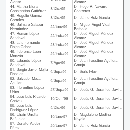
Alonso
Alcaraz
de
44. Martha Elena
Dr. Hugo R. Navarro
Est
8/Dic./95
Constantino Gutiérrez
Contreras
MB
45. Rogelio Gámez
Esp
8/Dic./95
Dr. Jaime Ruiz García
Corrales
en 
46. Bulmaro Salazar
Dr. Miguel Angel Vidal
Cre
22/Ene/96
Hernández
Borbolla
car
47. Román López
Dr. José Miguel Méndez
22/Feb./96
Est
Sandoval
Alcaraz
48. Luis Fernando
Dr. José Miguel Méndez
Pro
23/Feb./96
Rojas Ochoa
Alcaraz
col
49. Ildefonso León
Dr. José Miguel Méndez
26/Feb./96
Atr
Monzón
Alcaraz
50. Eduardo López
Dr. Juan Faustino Aguilera
An
7/Ago/96
Sandoval
Granja
ana
51. Sergio Javier Mejía
6/Sep./96
Dr. Boris Ivlev
Mel
Rosales
52. Salvador Meza
Dr. Juan Faustino Aguilera
Te
6/Sep./96
Aguilar
Granja
pel
53. Florentino López
27/Sep./96
Dr. Jesús G. Dorantes Dávila
Ani
Urías
54. José Luis Ricardo
Imp
10/Oct./96
Dr. Jesús G. Dorantes Dávila
Chávez
ful
55. José Luis
5/Dic./96
Dr. Jesús G. Dorantes Dávila
Mom
Rodríguez López
56. Efrain Urrutia
Dr. Magdaleno Medina
10/Ene/97
Est
Bañuelos
Noyola
57. Donato Valdez
Mo
20/Ene/97
Dr. Jaime Ruiz García
Pérez
lar