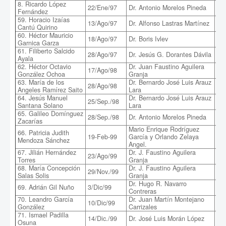
8. Ricardo López
Ide
22/Ene/97
Dr. Antonio Morelos Pineda
Fernández
me
59. Horacio Izaías
13/Ago/97
Dr. Alfonso Lastras Martínez
Est
Cantú Quirino
60. Héctor Mauricio
18/Ago/97
Dr. Boris Ivlev
Int
Garnica Garza
61. Filiberto Salcido
28/Ago/97
Dr. Jesús G. Dorantes Dávila
Ma
Ayala
62. Héctor Octavio
Dr. Juan Faustino Aguilera
Est
17/Ago/98
González Ochoa
Granja
un
63. María de los
Dr. Bernardo José Luis Arauz
28/Ago/98
Me
Angeles Ramírez Saito
Lara
64. Jesús Manuel
Dr. Bernardo José Luis Arauz
Fun
25/Sep./98
Santana Solano
Lara
cua
65. Galileo Domínguez
28/Sep./98
Dr. Antonio Morelos Pineda
Dis
Zacarías
Mario Enrique Rodríguez
66. Patricia Judith
19-Feb-99
García y Orlando Zelaya
Car
Mendoza Sánchez
Angel.
67. Jilián Hernández
Dr. J. Faustino Aguilera
23/Ago/99
Ma
Torres
Granja
68. María Concepción
Dr. J. Faustino Aguilera
Car
29/Nov./99
Salas Solis
Granja
alg
Dr. Hugo R. Navarro
De
69. Adrián Gil Nuño
3/Dic/99
Contreras
med
70. Leandro García
Dr. Juan Martín Montejano
Apl
10/Dic/99
González
Carrizales
la 
71. Ismael Padilla
14/Dic./99
Dr. José Luis Morán López
Est
Osuna