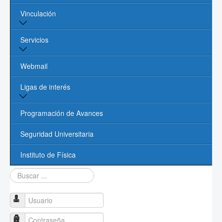
Vinculación
Núcleo Académico
Procesos Administrativos
Vinculación y Servicios
Servicios
Contacto
Oficina de Vinculación UASLP
Biblioteca
Webmail
Cómputo
Ligas de interés
Videoconferencias
Página de la UASLP
Programación de Avances
Investigación y Posgrado UASLP
Seguridad Universitaria
CONACYT
Instituto de Física
Buscar...
Sociedad Mexicana de Física
PROMEP
Usuario
Contraseña