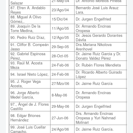
21-May-04
Dr. Antonio Morelos Pineda
Salazar
RI
87. Efren A. Andablo
Bernardo José Luis Arauz
23/Ago/04
Mic
Reyes
Lara.
88. Miguel A Olivo
Pr
15/Dic/04
Dr. Jurgen Engelfried
Gómez,.
col
89. Joaquín De la
Dr. Armando Encinas
An
11/Ago/05
Torre Medina,
Oropesa
Na
Dr. Jesús Gerardo Dorantes
90. Pedro Ruiz Díaz,
12/Ago/05
Mag
Dávila
91. Cliffor B. Compeán
Dra.Mariana Nikolova
Esp
29-Sep-05
Jasso
Arenhovel
Po
92. Gabriel Espinosa
Dr. Jaime Ruiz Garcia y Dr.
28-Oct-05
Com
Pérez,
Donato Valdez Pérez
93. Raúl M. Acosta
24-Feb-06
Dr. Rubén Flores Mendieta
Aná
Meza
Dr. Ricardo Alberto Guirado
Est
94. Israel Nieto López,
24-Feb-06
López
Ful
95. J. Roger Vega
Re
27/Mzo/06
Dr. Jaime Ruiz García
Acosta,
(C
Ap
96. Jorge Alberto
Dr. Armando Encinas
8-May-06
Eli
Medel García,
Oropesa
Hie
97., Ángel de J. Flores
Bú
29-May-06
Dr. Jurgen Engelfried
Castillo
E7
Drs. Armando Encinas
98. Edgar Briones
27-Jun-06
Oropesa y Yuri Nahmad
So
Hernández
Molinari
99. José Luis Cuellar
24/Ago/06
Dr. Jaime Ruiz García.
Nu
Camacho,