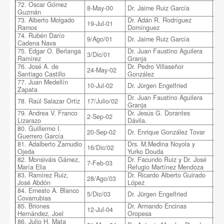
72. Oscar Gómez
Evi
8-May-00
Dr. Jaime Ruiz García
Guzmán
en 
73. Alberto Molgado
Dr. Adán R. Rodríguez
19-Jul-01
Hac
Ramos
Domínguez
74. Rubén Darío
9/Ago/01
Dr. Jaime Ruiz García
Te
Cadena Nava
75. Edgar O. Berlanga
Dr. Juan Faustino Aguilera
3/Dic/01
Ma
Ramírez
Granja
76. José A. de
Dr. Pedro Villaseñor
Fun
24-May-02
Santiago Castillo
González
Co
77. Juan Medellín
10-Jul-02
Dr. Jürgen Engelfried
In
Zapata
Dr. Juan Faustino Aguilera
Tr
78. Raúl Salazar Ortiz
17/Julio/02
Granja
Pel
79. Andrea V. Franco
Dr. Jesús G. Dorantes
Mé
2-Sep-02
Lizarazo
Dávila.
Tra
80. Guillermo I.
La
20-Sep-02
Dr. Enrique González Tovar
Guerrero García
y A
81. Adalberto Zamudio
Drs. M.Medina Noyola y
Efe
16/Dic/02
Ojeda
Yurko Douda
Du
82. Monsiváis Gámez,
Dr. Facundo Ruiz y Dr. José
Est
7-Feb-03
María Elia
Refugio Martínez Mendoza
Sil
83, Ramírez Ruiz,
Dr. Ricardo Alberto Guirado
Pro
28/Ago/03
José Abdón
López
Na
84. Ernesto A. Blanco
5/Dic/03
Dr. Jürgen Engelfried
Bú
Covarrubias
85. Briones
Dr. Armando Encinas
Con
12-Jul-04
Hernández, Joel
Oropesa
con
86. Julio H. Mata
Rec