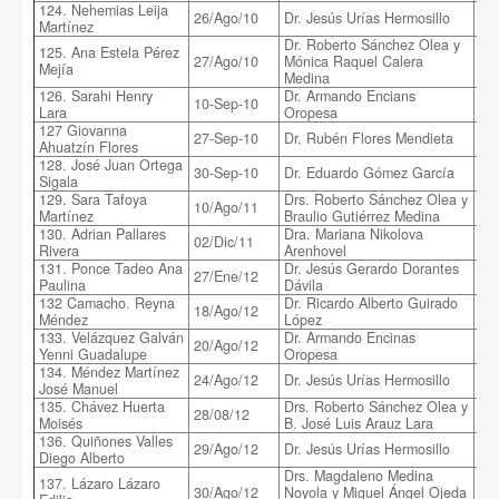
124. Nehemias Leija
26/Ago/10
Dr. Jesús Urías Hermosillo
Mat
Martínez
Dr. Roberto Sánchez Olea y
125. Ana Estela Pérez
Es
27/Ago/10
Mónica Raquel Calera
Mejía
Pr
Medina
126. Sarahi Henry
Dr. Armando Encians
Tr
10-Sep-10
Lara
Oropesa
Ma
127 Giovanna
Mo
27-Sep-10
Dr. Rubén Flores Mendieta
Ahuatzín Flores
Qu
128. José Juan Ortega
30-Sep-10
Dr. Eduardo Gómez García
Ge
Sigala
129. Sara Tafoya
Drs. Roberto Sánchez Olea y
Con
10/Ago/11
Martínez
Braulio Gutiérrez Medina
par
130. Adrian Pallares
Dra. Mariana Nikolova
02/Dic/11
La 
Rivera
Arenhovel
131. Ponce Tadeo Ana
Dr. Jesús Gerardo Dorantes
27/Ene/12
Pr
Paulina
Dávila
132 Camacho. Reyna
Dr. Ricardo Alberto Guirado
Pr
18/Ago/12
Méndez
López
Pla
133. Velázquez Galván
Dr. Armando Encinas
Mo
20/Ago/12
Yenni Guadalupe
Oropesa
Na
134. Méndez Martínez
24/Ago/12
Dr. Jesús Urías Hermosillo
Boo
José Manuel
135. Chávez Huerta
Drs. Roberto Sánchez Olea y
Aná
28/08/12
Moisés
B. José Luis Arauz Lara
Fl
136. Quiñones Valles
29/Ago/12
Dr. Jesús Urías Hermosillo
Sín
Diego Alberto
Drs. Magdaleno Medina
137. Lázaro Lázaro
30/Ago/12
Noyola y Miguel Ángel Ojeda
Arr