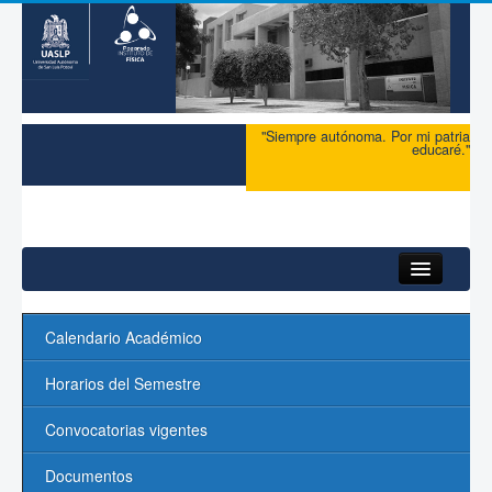
"Siempre autónoma. Por mi patria
educaré."
Inicio
Calendario Académico
Maestría
Horarios del Semestre
Doctorado
Convocatorias vigentes
Admisión
Documentos
Ingreso