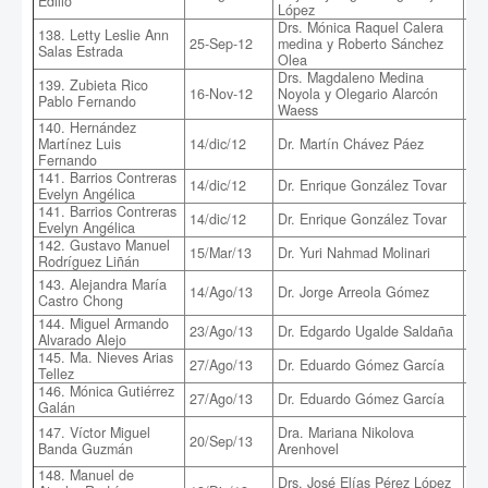
Edilio
López
Drs. Mónica Raquel Calera
138. Letty Leslie Ann
Uti
25-Sep-12
medina y Roberto Sánchez
Salas Estrada
loc
Olea
Drs. Magdaleno Medina
139. Zubieta Rico
16-Nov-12
Noyola y Olegario Alarcón
Din
Pablo Fernando
Waess
140. Hernández
Sim
Martínez Luis
14/dic/12
Dr. Martín Chávez Páez
Cav
Fernando
141. Barrios Contreras
La 
14/dic/12
Dr. Enrique González Tovar
Evelyn Angélica
fe
141. Barrios Contreras
La 
14/dic/12
Dr. Enrique González Tovar
Evelyn Angélica
fe
142. Gustavo Manuel
Nu
15/Mar/13
Dr. Yuri Nahmad Molinari
Rodríguez Liñán
Co
Aná
143. Alejandra María
14/Ago/13
Dr. Jorge Arreola Gómez
Us
Castro Chong
144. Miguel Armando
Mar
23/Ago/13
Dr. Edgardo Ugalde Saldaña
Alvarado Alejo
Ale
145. Ma. Nieves Arias
27/Ago/13
Dr. Eduardo Gómez García
Si
Tellez
146. Mónica Gutiérrez
27/Ago/13
Dr. Eduardo Gómez García
Fil
Galán
Est
147. Víctor Miguel
Dra. Mariana Nikolova
20/Sep/13
esp
Banda Guzmán
Arenhovel
pro
148. Manuel de
Mod
Drs. José Elías Pérez López