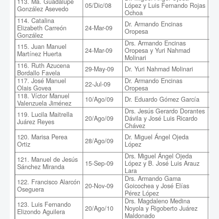
113. Ma. Guadalupe
Est
05/Dic/08
López y Luis Fernando Rojas
González Asevedo
Mic
Ochoa
114. Catalina
Fab
Dr. Armando Encinas
Elizabeth Carreón
24-Mar-09
Mic
Oropesa
González
Oli
Drs. Armando Encinas
115. Juan Manuel
24-Mar-09
Oropesa y Yuri Nahmad
Efe
Martínez Huerta
Molinari
116. Ruth Azucena
29-May-09
Dr. Yuri Nahmad Molinari
Pot
Bordallo Favela
117. José Manuel
Dr. Armando Encinas
Int
22-Jul-09
Olais Govea
Oropesa
Na
118. Víctor Manuel
Sis
10/Ago/09
Dr. Eduardo Gómez García
Valenzuela Jiménez
At
Drs. Jesús Gerardo Dorantes
119. Lucila Maitrella
Pr
20/Ago/09
Dávila y José Luis Ricardo
Juárez Reyes
Pla
Chávez
Tra
120. Marisa Perea
Dr. Miguel Ángel Ojeda
28/Ago/09
par
Ortiz
López
a 
Drs. Miguel Ángel Ojeda
121. Manuel de Jesús
Mov
15-Sep-09
López y B. José Luis Arauz
Sánchez Miranda
Vis
Lara
Drs. Armando Gama
122. Francisco Alarcón
Sim
20-Nov-09
Goicochea y José Elías
Oseguera
Par
Pérez López
Drs. Magdaleno Medina
123. Luis Fernando
20/Ago/10
Noyola y Rigoberto Juárez
Ar
Elizondo Aguilera
Maldonado