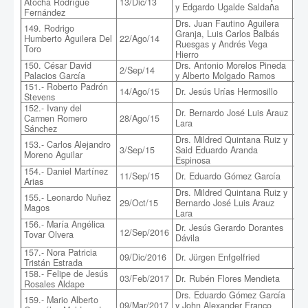
Atocha Rodrígue
13/Dic/13
esp
y Edgardo Ugalde Saldaña
Fernández
el 
Drs. Juan Fautino Aguilera
149. Rodrigo
Granja, Luis Carlos Balbás
Est
Humberto Aguilera Del
22/Ago/14
Ruesgas y Andrés Vega
de 
Toro
Hierro
150. César David
Drs. Antonio Morelos Pineda
2/Sep/14
Asp
Palacios García
y Alberto Molgado Ramos
151.- Roberto Padrón
14/Ago/15
Dr. Jesús Urías Hermosillo
Pre
Stevens
152.- Ivany del
Dr. Bernardo José Luis Arauz
Carmen Romero
28/Ago/15
Con
Lara
Sánchez
Drs. Mildred Quintana Ruiz y
153.- Carlos Alejandro
Int
3/Sep/15
Said Eduardo Aranda
Moreno Aguilar
co
Espinosa
154.- Daniel Martínez
Int
11/Sep/15
Dr. Eduardo Gómez García
Arias
87
Drs. Mildred Quintana Ruiz y
155.- Leonardo Nuñez
Est
29/Oct/15
Bernardo José Luis Arauz
Magos
Nan
Lara
156.- María Angélica
Dr. Jesús Gerardo Dorantes
Efe
12/Sep/2016
Tovar Olvera
Dávila
nan
157.- Nora Patricia
Est
09/Dic/2016
Dr. Jürgen Enfgelfried
Tristán Estrada
do
158.- Felipe de Jesús
03/Feb/2017
Dr. Rubén Flores Mendieta
Aná
Rosales Aldape
Drs. Eduardo Gómez García
159.- Mario Alberto
09/Mar/2017
y John Alexander Franco
Tra