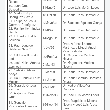
Roque
19. Juan Ortiz
31/Ene/91
Dr. José Luis Morán López
Pr
Saavedra
20. Mario Enrique
Ord
18-Oct-91
Dr. Jesús Urías Hermosillo
Rodríguez García
X(
21. Felipe de Jesús
Pro
8/Mayo/92
Dr. Faustino Aguilera Granja
Guevara Rodríguez
de 
22. Ramiro Hernández
11/8/92
Dr. Jesús Urías Hermosillo
Est
Banda
23. Edgardo Ugalde
14/Ago/92
Dr. Jesús Urías Hermosillo
Car
Saldaña
Dres. Alfonso Lastras
Est
24. Raúl Eduardo
4/Dic/92
Martínez y Miguel Angel
ind
Balderas Navarro
Vidal Borbolla.
ani
25. Gildardo Cruz de
Dr. Magdaleno Medina
Fri
29/Ene/93
León
Noyola
sol
26. José Helim Aranda
Dr. Magdaleno Medina
5-Mar-93
Est
Espinoza
Noyola
27. Gelasio Salazar
9-Mar-93
Dr. Jesús Urías Hermosillo.
Din
Anaya
28. Raúl Enrique Félix
Dr. Jesús Gerardo Dorantes
Efe
11-Jun-93
Medina
Dávila
tra
29. Gerardo Ortega
Dr. Pedro Villaseñor
Mét
23-Jul-93
Zarzosa
González
de
30. Alejandro Díaz
Efe
12/Nov./93
Dr. José Luis Morán López
Ortiz
mag
Dres. Magdaleno Medina
31. Gonzalo
15/Feb./94
Noyola y José Luis Arauz
Dif
Viramontes Gamboa
Lara.