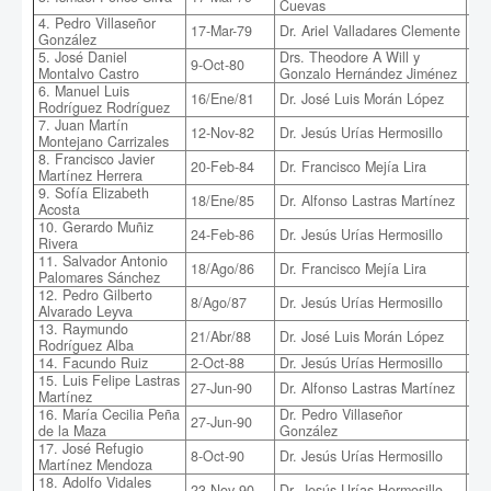
Cuevas
baj
4. Pedro Villaseñor
17-Mar-79
Dr. Ariel Valladares Clemente
Mod
González
5. José Daniel
Drs. Theodore A Will y
Los
9-Oct-80
Montalvo Castro
Gonzalo Hernández Jiménez
sos
6. Manuel Luis
Ter
16/Ene/81
Dr. José Luis Morán López
Rodríguez Rodríguez
tet
7. Juan Martín
Ads
12-Nov-82
Dr. Jesús Urías Hermosillo
Montejano Carrizales
fer
8. Francisco Javier
Or
20-Feb-84
Dr. Francisco Mejía Lira
Martínez Herrera
co
9. Sofía Elizabeth
18/Ene/85
Dr. Alfonso Lastras Martínez
Car
Acosta
10. Gerardo Muñiz
24-Feb-86
Dr. Jesús Urías Hermosillo
Teo
Rivera
11. Salvador Antonio
18/Ago/86
Dr. Francisco Mejía Lira
Dia
Palomares Sánchez
12. Pedro Gilberto
8/Ago/87
Dr. Jesús Urías Hermosillo
Efe
Alvarado Leyva
13. Raymundo
Sol
21/Abr/88
Dr. José Luis Morán López
Rodríguez Alba
fib
14. Facundo Ruiz
2-Oct-88
Dr. Jesús Urías Hermosillo
Adq
15. Luis Felipe Lastras
Dis
27-Jun-90
Dr. Alfonso Lastras Martínez
Martínez
ani
16. María Cecilia Peña
Dr. Pedro Villaseñor
27-Jun-90
Sus
de la Maza
González
17. José Refugio
8-Oct-90
Dr. Jesús Urías Hermosillo
Teo
Martínez Mendoza
18. Adolfo Vidales
23-Nov-90
Dr. Jesús Urías Hermosillo
Cál