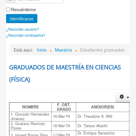
Recuérdeme
Identificarse
¿Recordar usuario?
¿Recordar contraseña?
Está aquí:
Inicio
Maestría
Estudiantes graduados
GRADUADOS DE MAESTRÍA EN CIENCIAS
(FÍSICA)
F. OBT.
NOMBRE
ASESOR(ES)
GRADO
1. Gonzalo Hernández
Est
16-Mar-79
Dr. Theodore A. Will
Jiménez
gal
2. Gustavo Ramírez
16-Mar-79
Dr. Tatsuo Akachi
Cál
Flores
Dr. Enrique Sansorios
Cap
3. Ismael Ponce Silva
17-Mar-79