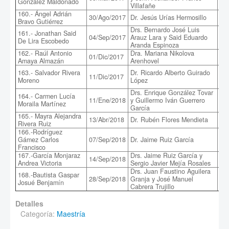
González Maldonado
Villafañe
160.- Ángel Adrián
Crí
30/Ago/2017
Dr. Jesús Urías Hermosillo
Bravo Gutiérrez
rea
Drs. Bernardo José Luis
161.- Jonathan Said
De
04/Sep/2017
Arauz Lara y Said Eduardo
De Lira Escobedo
des
Aranda Espinoza
162.- Raúl Antonio
Dra. Mariana Nikolova
Fac
01/Dic/2017
Amaya Almazán
Arenhovel
pot
Apl
163.- Salvador Rivera
Dr. Ricardo Alberto Guirado
11/Dic/2017
sen
Moreno
López
la 
Drs. Enrique González Tovar
164.- Carmen Lucía
Un 
11/Ene/2018
y Guillermo Iván Guerrero
Moraila Martínez
mov
García
165.- Mayra Alejandra
Dec
13/Abr/2018
Dr. Rubén Flores Mendieta
Rivera Ruiz
per
166.-Rodríguez
Con
Gámez Carlos
07/Sep/2018
Dr. Jaime Ruiz García
DM
Francisco
crí
167.-García Monjaraz
Drs. Jaime Ruiz García y
Est
14/Sep/2018
Andrea Victoria
Sergio Javier Mejía Rosales
eli
Drs. Juan Faustino Aguilera
168.-Bautista Gaspar
Est
28/Sep/2018
Granja y José Manuel
Josué Benjamín
cua
Cabrera Trujillo
Detalles
Categoría:
Maestría