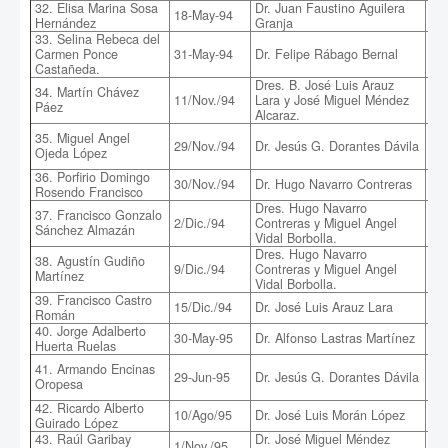
32. Elisa Marina Sosa
Dr. Juan Faustino Aguilera
18-May-94
Tra
Hernández
Granja
33. Selina Rebeca del
De
Carmen Ponce
31-May-94
Dr. Felipe Rábago Bernal
cre
Castañeda.
Dres. B. José Luis Arauz
34. Martín Chávez
Pro
11/Nov./94
Lara y José Miguel Méndez
Páez
col
Alcaraz.
Sol
35. Miguel Angel
29/Nov./94
Dr. Jesús G. Dorantes Dávila
apr
Ojeda López
que
36. Porfirio Domingo
Est
30/Nov./94
Dr. Hugo Navarro Contreras
Rosendo Francisco
ba
Dres. Hugo Navarro
37. Francisco Gonzalo
De
2/Dic./94
Contreras y Miguel Angel
Sánchez Almazán
ale
Vidal Borbolla.
Dres. Hugo Navarro
38. Agustín Gudiño
Fot
9/Dic./94
Contreras y Miguel Angel
Martínez
mét
Vidal Borbolla.
39. Francisco Castro
Est
15/Dic./94
Dr. José Luis Arauz Lara
Román
cua
40. Jorge Adalberto
30-May-95
Dr. Alfonso Lastras Martínez
Ani
Huerta Ruelas
Ani
41. Armando Encinas
29-Jun-95
Dr. Jesús G. Dorantes Dávila
3d:
Oropesa
mé
42. Ricardo Alberto
10/Ago/95
Dr. José Luis Morán López
Est
Guirado López
43. Raúl Garibay
Dr. José Miguel Méndez
Des
1/Nov./95