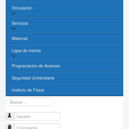
Vinculación
Núcleo Académico
Procesos Administrativos
Vinculación y Servicios
Servicios
Contacto
Oficina de Vinculación UASLP
Biblioteca
Webmail
Cómputo
Ligas de interés
Videoconferencias
Página de la UASLP
Programación de Avances
Investigación y Posgrado UASLP
Seguridad Universitaria
CONACYT
Instituto de Física
Buscar...
Sociedad Mexicana de Física
PROMEP
Usuario
Contraseña