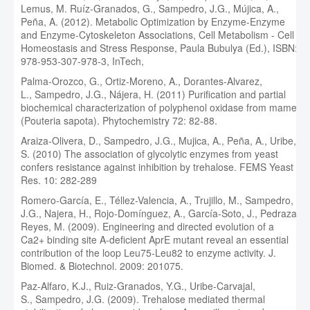
Lemus, M. Ruíz-Granados, G., Sampedro, J.G., Mújica, A.,
Peña, A. (2012). Metabolic Optimization by Enzyme-Enzyme
and Enzyme-Cytoskeleton Associations, Cell Metabolism - Cell
Homeostasis and Stress Response, Paula Bubulya (Ed.), ISBN:
978-953-307-978-3, InTech,
Palma-Orozco, G., Ortiz-Moreno, A., Dorantes-Alvarez,
L., Sampedro, J.G., Nájera, H. (2011) Purification and partial
biochemical characterization of polyphenol oxidase from mamey
(Pouteria sapota). Phytochemistry 72: 82-88.
Araiza-Olivera, D., Sampedro, J.G., Mujica, A., Peña, A., Uribe,
S. (2010) The association of glycolytic enzymes from yeast
confers resistance against inhibition by trehalose. FEMS Yeast
Res. 10: 282-289
Romero-García, E., Téllez-Valencia, A., Trujillo, M., Sampedro,
J.G., Najera, H., Rojo-Domínguez, A., García-Soto, J., Pedraza-
Reyes, M. (2009). Engineering and directed evolution of a
Ca2+ binding site A-deficient AprE mutant reveal an essential
contribution of the loop Leu75-Leu82 to enzyme activity. J.
Biomed. & Biotechnol. 2009: 201075.
Paz-Alfaro, K.J., Ruiz-Granados, Y.G., Uribe-Carvajal,
S., Sampedro, J.G. (2009). Trehalose mediated thermal