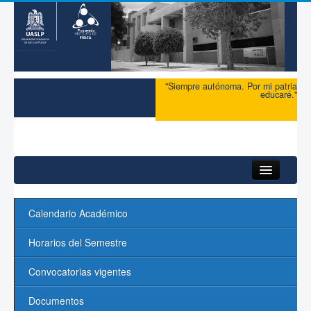
"Siempre autónoma. Por mi patria
educaré."
Inicio
Calendario Académico
Maestría
Horarios del Semestre
Doctorado
Convocatorias vigentes
Admisión
Documentos
Ingreso