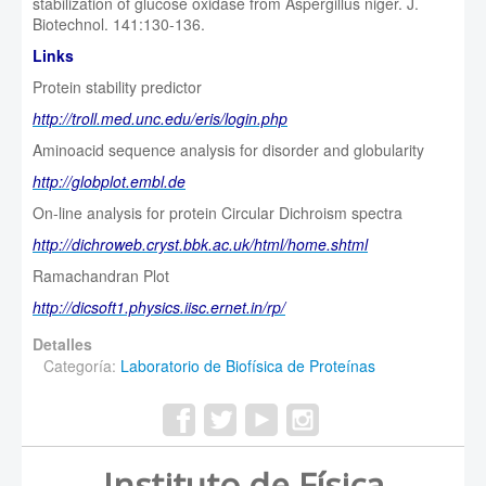
stabilization of glucose oxidase from Aspergillus niger. J.
Biotechnol. 141:130-136.
Links
Protein stability predictor
http://troll.med.unc.edu/eris/login.php
Aminoacid sequence analysis for disorder and globularity
http://globplot.embl.de
On-line analysis for protein Circular Dichroism spectra
http://dichroweb.cryst.bbk.ac.uk/html/home.shtml
Ramachandran Plot
http://dicsoft1.physics.iisc.ernet.in/rp/
Detalles
Categoría:
Laboratorio de Biofísica de Proteínas
Instituto de Física