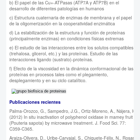
b) El papel de las Cu+-ATPasas (ATP7A y ATP7B) en el
desarrollo de diferentes patologías en humanos
c) Estructura cuaternaria de enzimas de membrana y el papel
de la oligomerización en la cooperatividad enzimática
d) La estabilización de la estructura y función de proteínas
(principalmente enzimas) en condiciones físicas extremas
e) El estudio de las interacciones entre los solutos compatibles
(trehalosa, glicerol, etc.) y las proteínas. Estudio de las
interacciones ligando (sustrato)-proteínas.
f) Efecto de la viscosidad en la dinámica conformacional de las
proteínas en procesos tales como el plegamiento,
desplegamiento y en su ciclo catalítico.
Publicaciones recientes
Palma-Orozco, G., Sampedro, J.G., Ortiz-Moreno, A., Nájera, H.
(2012) In situ inactivation of polyphenol oxidase in mamey fruit
(Pouteria sapota) by microwave treatment. J. Food Sci. 77:
C359-C365.
Araiza-Olivera, D., Uribe-Carvajal, S., Chiquete-Félix, N., Rosas-