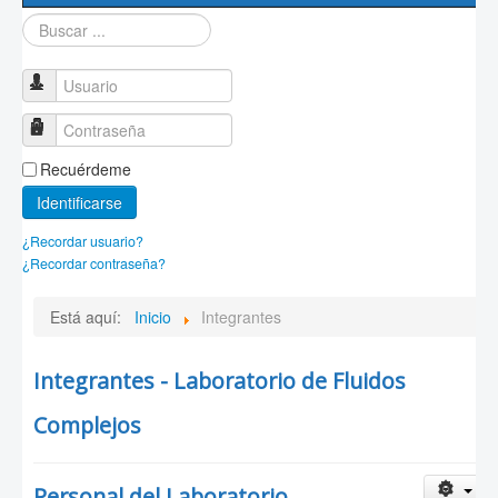
Buscar...
Núcleo Académico
Procesos Administrativos
Usuario
Contacto
Contraseña
Recuérdeme
Identificarse
¿Recordar usuario?
¿Recordar contraseña?
Está aquí:
Inicio
Integrantes
Integrantes - Laboratorio de Fluidos
Complejos
Personal del Laboratorio