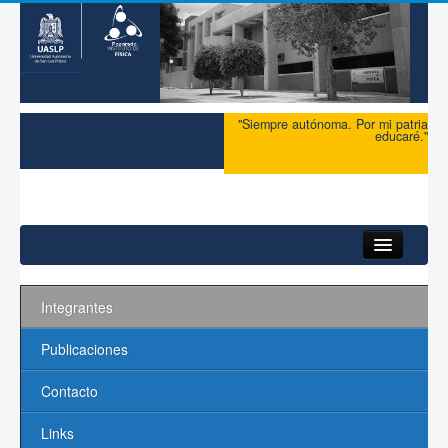
"Siempre autónoma. Por mi patria
educaré."
Inicio
Integrantes
Maestría
Publicaciones
Doctorado
Contacto
Admisión
Links
Ingreso