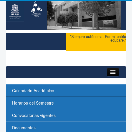
"Siempre autónoma. Por mi patria
educaré."
Inicio
Calendario Académico
Maestría
Horarios del Semestre
Doctorado
Convocatorias vigentes
Admisión
Documentos
Ingreso