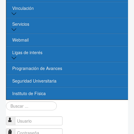
Vinculación
Núcleo Académico
Procesos Administrativos
Vinculación y Servicios
Servicios
Contacto
Oficina de Vinculación UASLP
Biblioteca
Webmail
Cómputo
Ligas de interés
Videoconferencias
Página de la UASLP
Programación de Avances
Investigación y Posgrado UASLP
Seguridad Universitaria
CONACYT
Instituto de Física
Buscar...
Sociedad Mexicana de Física
PROMEP
Usuario
Contraseña