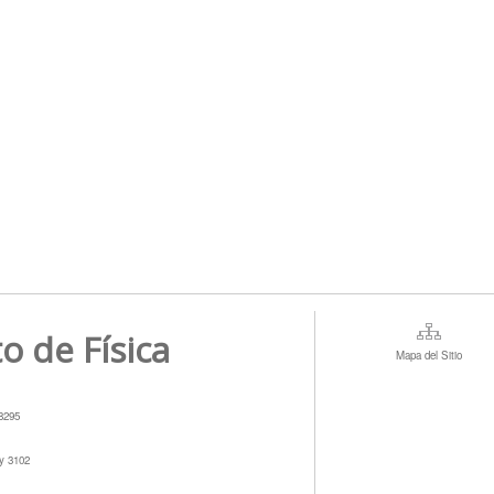
to de Física
Mapa del Sitio
78295
 y 3102