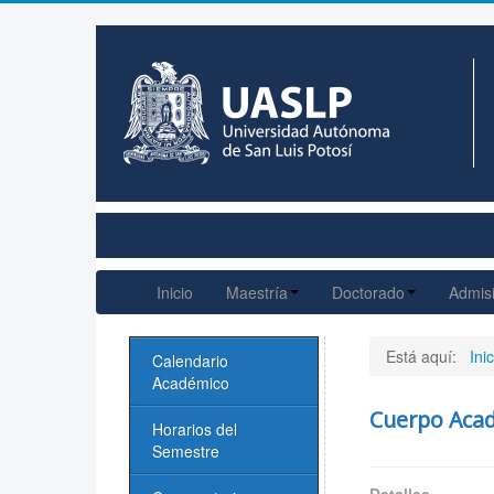
Inicio
Maestría
Doctorado
Admis
Está aquí:
Inic
Calendario
Académico
Cuerpo Acad
Horarios del
Semestre