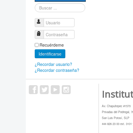
Sociedad Mexicana
Buscar...
de Física
PROMEP
Usuario
Contraseña
Recuérdeme
Identificarse
¿Recordar usuario?
¿Recordar contraseña?
Institu
Av. Chapultepec #1570
Privadas del Pedregal, 
San Luis Potosí, SLP
444 826 23 00 ext. 3101