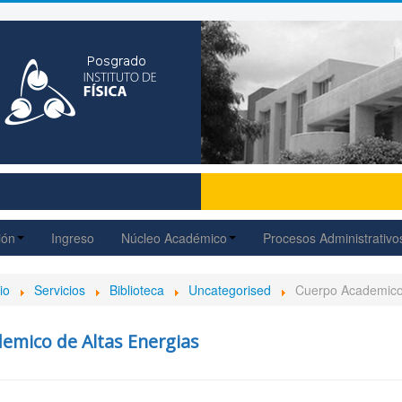
ión
Ingreso
Núcleo Académico
Procesos Administrativo
io
Servicios
Biblioteca
Uncategorised
Cuerpo Academico 
emico de Altas Energias