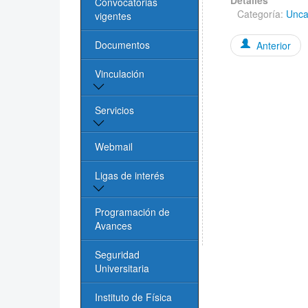
Detalles
Convocatorias
Categoría:
Unca
vigentes
Documentos
Anterior
Vinculación
Vinculación y
Servicios
Servicios
Biblioteca
Webmail
Oficina de Vinculación
UASLP
Cómputo
Ligas de interés
Videoconferencias
Página de la UASLP
Programación de
Avances
Investigación y
Posgrado UASLP
Seguridad
Universitaria
CONACYT
Instituto de Física