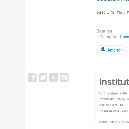
2012
– Dr. Elías 
Detalles
Categoría:
Unca
Anterior
Institu
Av. Chapultepec #1570
Privadas del Pedregal, 
San Luis Potosí, SLP
444 826 23 00 ext. 3101
© 2026 Todos los derech