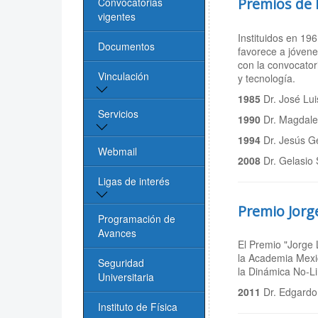
Premios de 
Convocatorias
vigentes
Instituidos en 19
Documentos
favorece a jóvene
con la convocator
Vinculación
y tecnología.
1985
Dr. José Lu
Vinculación y
Servicios
1990
Dr. Magdale
Servicios
1994
Dr. Jesús G
Biblioteca
Webmail
Oficina de Vinculación
2008
Dr. Gelasio
UASLP
Cómputo
Ligas de interés
Premio Jorg
Videoconferencias
Página de la UASLP
Programación de
Avances
El Premio "Jorge 
Investigación y
la Academia Mexic
Posgrado UASLP
Seguridad
la Dinámica No-Li
Universitaria
2011
Dr. Edgardo
CONACYT
Instituto de Física