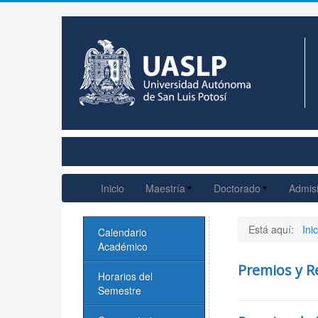
Inicio
Maestría
Doctorado
Admis
Está aquí:
Inic
Calendario
Académico
Premios y R
Horarios del
Semestre