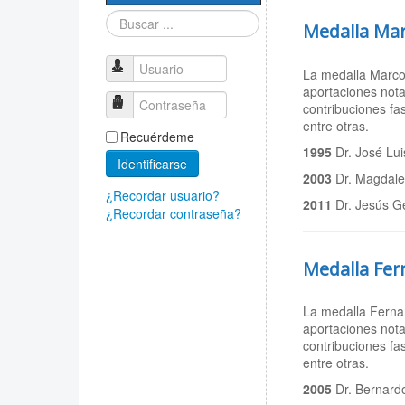
Sociedad Mexicana
Buscar...
de Física
Medalla Mar
PROMEP
Usuario
La medalla Marcos
aportaciones nota
Contraseña
contribuciones fas
entre otras.
Recuérdeme
1995
Dr. José Lu
Identificarse
2003
Dr. Magdale
¿Recordar usuario?
2011
Dr. Jesús G
¿Recordar contraseña?
Medalla Fer
La medalla Fernan
aportaciones nota
contribuciones fas
entre otras.
2005
Dr. Bernardo