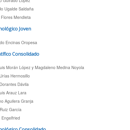
do Guirado López
do Ugalde Saldaña
 Flores Mendieta
nológico Joven
do Encinas Oropesa
tífico Consolidado
Luis Morán López y Magdaleno Medina Noyola
Urías Hermosillo
Dorantes Dávila
uis Arauz Lara
no Aguilera Granja
Ruiz García
 Engelfried
nológico Consolidado