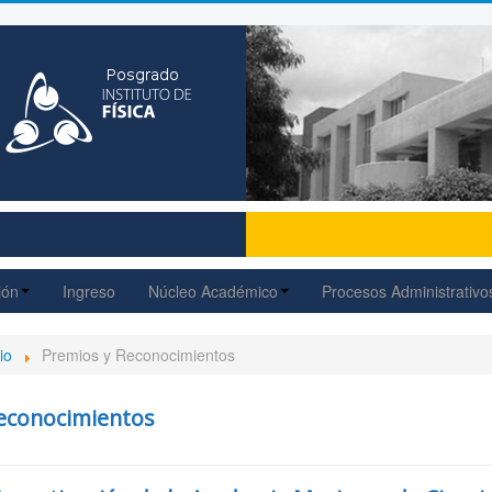
ión
Ingreso
Núcleo Académico
Procesos Administrativo
io
Premios y Reconocimientos
econocimientos