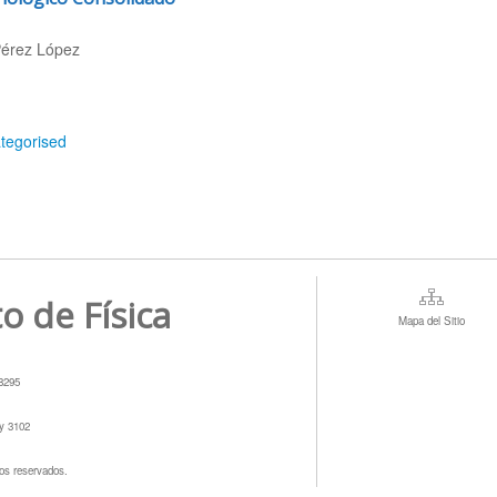
Pérez López
tegorised
to de Física
Mapa del Sitio
78295
 y 3102
os reservados.