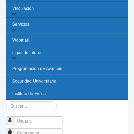
Vinculación
Núcleo Académico
Procesos Administrativos
Vinculación y Servicios
Servicios
Contacto
Oficina de Vinculación UASLP
Biblioteca
Webmail
Cómputo
Ligas de interés
Videoconferencias
Página de la UASLP
Programación de Avances
Investigación y Posgrado UASLP
Seguridad Universitaria
CONACYT
Instituto de Física
Buscar...
Sociedad Mexicana de Física
PROMEP
Usuario
Contraseña