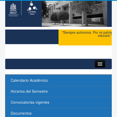
"Siempre autónoma. Por mi patria
educaré."
Inicio
Calendario Académico
Maestría
Horarios del Semestre
Doctorado
Convocatorias vigentes
Admisión
Documentos
Ingreso