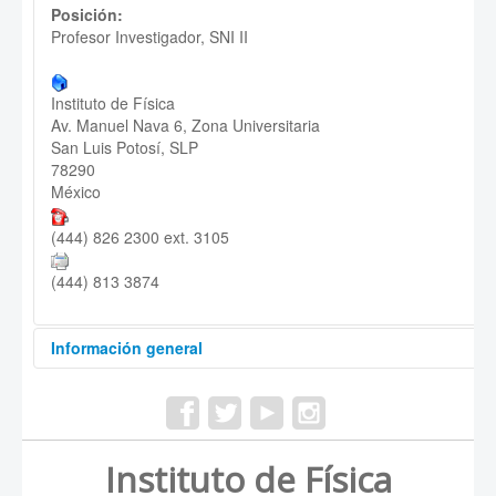
Posición:
Profesor Investigador, SNI II
Instituto de Física
Av. Manuel Nava 6, Zona Universitaria
San Luis Potosí, SLP
78290
México
(444) 826 2300 ext. 3105
(444) 813 3874
Información general
Cuerpo académico:
Altas Energías
Temas de investigación:
Instituto de Física
Fisica de Colisionadores en LHC, Medidas del