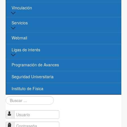
Vinculación
Núcleo Académico
Procesos Administrativos
Vinculación y Servicios
Servicios
Contacto
Oficina de Vinculación UASLP
Biblioteca
Webmail
Cómputo
Ligas de interés
Videoconferencias
Página de la UASLP
Programación de Avances
Investigación y Posgrado UASLP
Seguridad Universitaria
CONACYT
Instituto de Física
Buscar...
Sociedad Mexicana de Física
PROMEP
Usuario
Contraseña