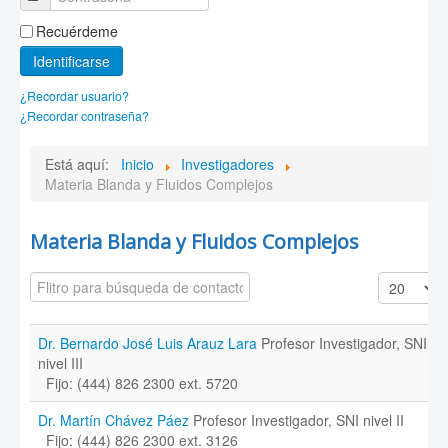
Recuérdeme
Identificarse
¿Recordar usuario?
¿Recordar contraseña?
Está aquí:
Inicio
Investigadores
Materia Blanda y Fluidos Complejos
Materia Blanda y Fluidos Complejos
Campo 'Filtrar'
Cantidad a
Despublicado
Dr. Bernardo José Luis Arauz Lara
Profesor Investigador, SNI
nivel III
Fijo: (444) 826 2300 ext. 5720
Dr. Martín Chávez Páez
Profesor Investigador, SNI nivel II
Fijo: (444) 826 2300 ext. 3126