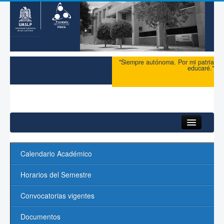
"Siempre autónoma. Por mi patria
educaré."
Inicio
Calendario Académico
Maestría
Horarios del Semestre
Doctorado
Convocatorias vigentes
Admisión
Documentos
Ingreso