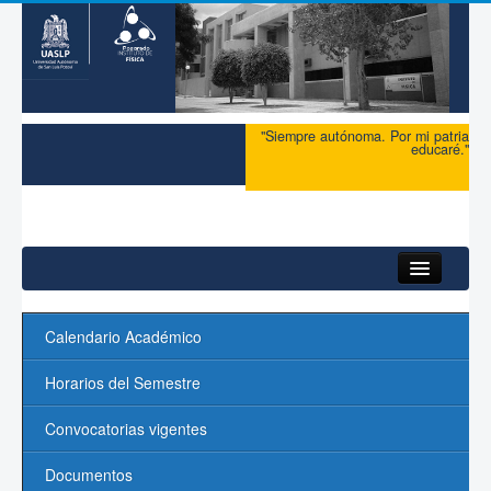
"Siempre autónoma. Por mi patria
educaré."
Inicio
Calendario Académico
Maestría
Horarios del Semestre
Doctorado
Convocatorias vigentes
Admisión
Documentos
Ingreso