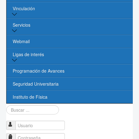
Vinculación
Núcleo Académico
Procesos Administrativos
Vinculación y Servicios
Servicios
Contacto
Oficina de Vinculación UASLP
Biblioteca
Webmail
Cómputo
Ligas de interés
Videoconferencias
Página de la UASLP
Programación de Avances
Investigación y Posgrado UASLP
Seguridad Universitaria
CONACYT
Instituto de Física
Buscar...
Sociedad Mexicana de Física
PROMEP
Usuario
Contraseña