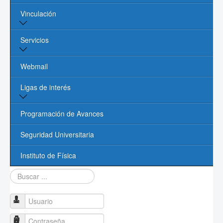
Vinculación
Núcleo Académico
Procesos Administrativos
Vinculación y Servicios
Servicios
Contacto
Oficina de Vinculación UASLP
Biblioteca
Webmail
Cómputo
Ligas de interés
Videoconferencias
Página de la UASLP
Programación de Avances
Investigación y Posgrado UASLP
Seguridad Universitaria
CONACYT
Instituto de Física
Buscar...
Sociedad Mexicana de Física
PROMEP
Usuario
Contraseña