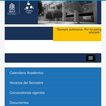
"Siempre autónoma. Por mi patria
educaré."
Inicio
Calendario Académico
Maestría
Horarios del Semestre
Doctorado
Convocatorias vigentes
Admisión
Documentos
Ingreso