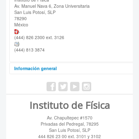
Av. Manuel Nava 6, Zona Universitaria
San Luis Potosí, SLP
78290
México
(444) 826 2300 ext. 3126
(444) 813 3874
Información general
Cuerpo académico:
Fluidos Complejos
Temas de investigación:
propiedades estáticas y
Instituto de Física
dinámicas de fluidos complejos, interacciones en
coloides confinados, propiedades estructurales y
reológicas de fluidos confinados, estructura e
Av. Chapultepec #1570
interacciones en polimeros modelo, problemas de
Privadas del Pedregal, 78295
difusión/agregación en fluidos, coloides, polímeros,
San Luis Potosí, SLP
adsorción de fluidos complejos en superficies,
modelado de sistemas biológicos.
444 826 23 00 ext. 3101 y 3102